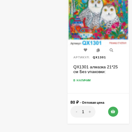
АРТИКУЛ:
QX1301
QX1301 алмазка 21*25
см Без упаковки:
част.выкл., основа картон
+ подставка
В НАЛИЧИИ
80
₽
- Оптовая цена
-
+