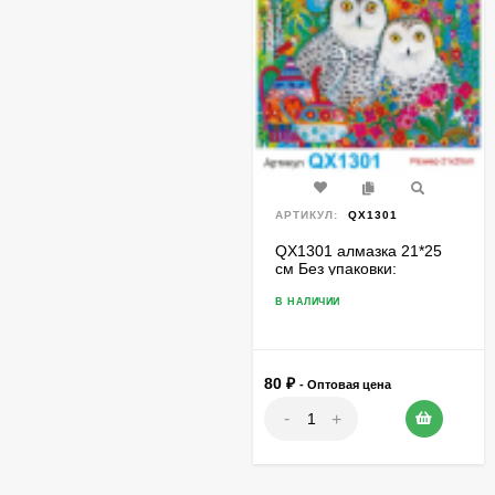
АРТИКУЛ:
QX1301
QX1301 алмазка 21*25
см Без упаковки:
част.выкл., основа картон
+ подставка
В НАЛИЧИИ
80
₽
- Оптовая цена
-
+