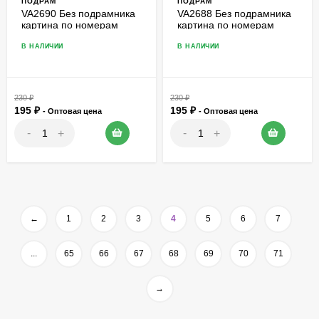
ПОДРАМ
ПОДРАМ
VA2690 Без подрамника
VA2688 Без подрамника
картина по номерам
картина по номерам
40*50
40*50
В НАЛИЧИИ
В НАЛИЧИИ
230
₽
230
₽
195
₽
195
₽
- Оптовая цена
- Оптовая цена
-
-
+
+
←
1
2
3
4
5
6
7
...
65
66
67
68
69
70
71
→