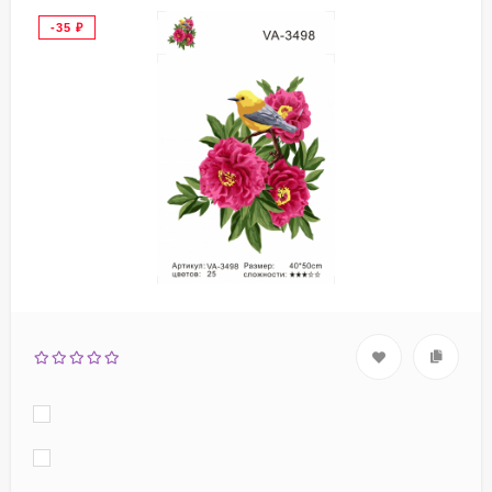
-35
₽