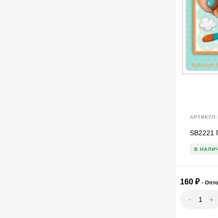
АРТИКУЛ:
SB2221 
В НАЛИ
160
₽
- Опт
-
+