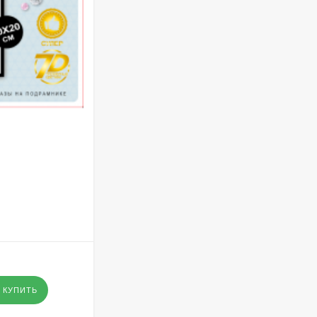
АРТИКУЛ:
SB2239
SB2239 Под заказ
В НАЛИЧИИ
160
₽
- Оптовая цена
-
+
КУПИТЬ
КУПИТЬ