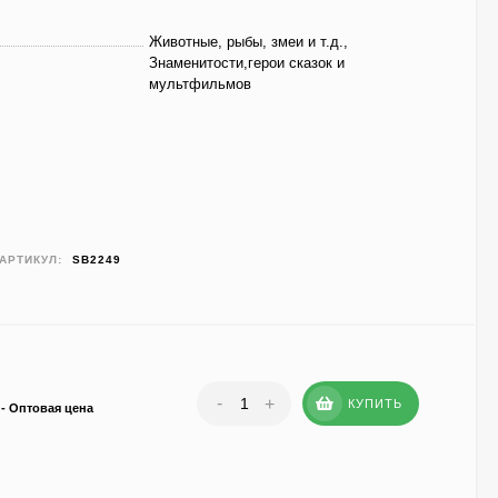
Животные, рыбы, змеи и т.д.,
Знаменитости,герои сказок и
мультфильмов
АРТИКУЛ:
SB2249
-
+
КУПИТЬ
- Оптовая цена