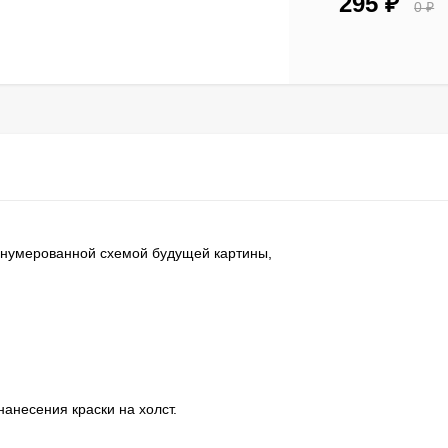
295
₽
0
₽
ронумерованной схемой будущей картины,
нанесения краски на холст.