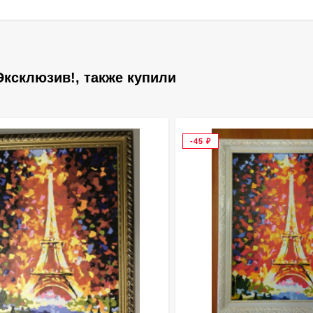
ксклюзив!, также купили
-45
₽