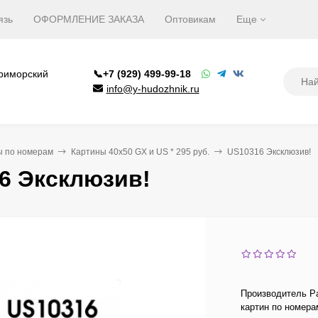
язь
ОФОРМЛЕНИЕ ЗАКАЗА
Оптовикам
Еще
Приморский
📞+7 (929) 499-99-18
info@y-hudozhnik.ru
ы по номерам
Картины 40х50 GX и US * 295 руб.
US10316 Эксклюзив!
6 Эксклюзив!
Производитель Pa
картин по номера