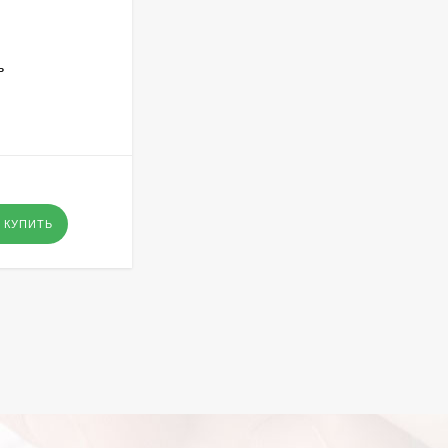
АРТИКУЛ:
GX 3777
ь
GX 3777 ЦВЕТЕНИЕ САКУРЫ В
ПАРИЖЕ
В НАЛИЧИИ
295
₽
- Оптовая цена
-
+
КУПИТЬ
КУПИТЬ