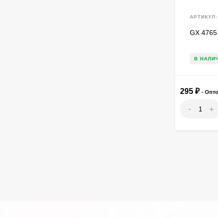
АРТИКУЛ:
GX 4765
В НАЛИ
295
₽
- Опт
-
+