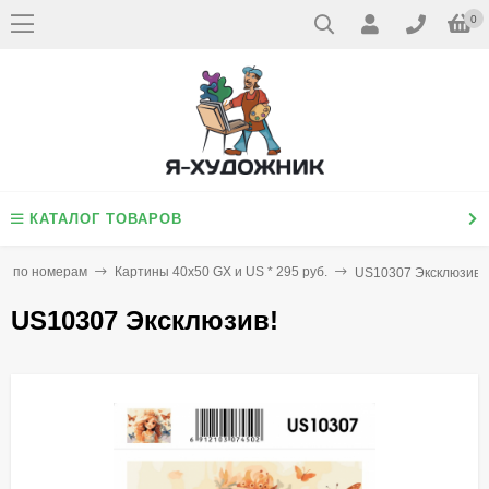
0
КАТАЛОГ ТОВАРОВ
ы по номерам
Картины 40х50 GX и US * 295 руб.
US10307 Эксклюзив!
US10307 Эксклюзив!