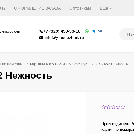
язь
ОФОРМЛЕНИЕ ЗАКАЗА
Оптовикам
Еще
Приморский
📞+7 (929) 499-99-18
info@y-hudozhnik.ru
ы по номерам
Картины 40х50 GX и US * 295 руб.
GX 7462 Нежность
2 Нежность
Производитель Pa
картин по номера