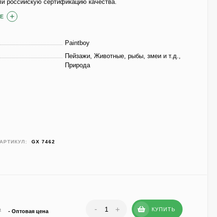
ли российскую сертификацию качества.
Е
Paintboy
Пейзажи, Животные, рыбы, змеи и т.д.,
Природа
АРТИКУЛ:
GX 7462
-
+
КУПИТЬ
₽
- Оптовая цена