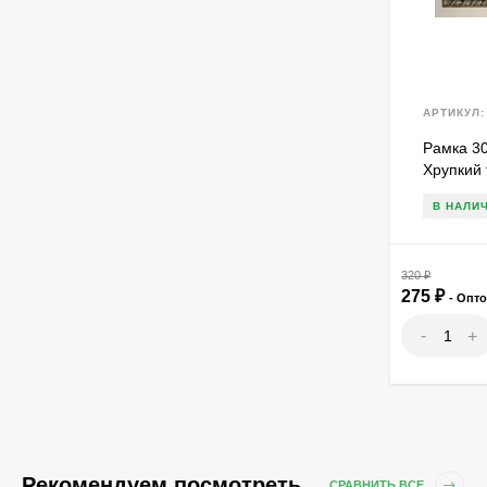
АРТИКУЛ:
Рамка 30
Хрупкий 
В НАЛИ
320
₽
275
₽
- Опт
-
+
Рекомендуем посмотреть
СРАВНИТЬ ВСЕ