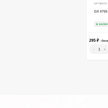
АРТИКУЛ:
GX 4765
В НАЛИ
295
₽
- Опт
-
+