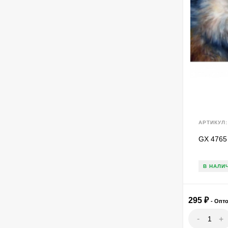
АРТИКУЛ:
GX 4765
В НАЛИ
295
₽
- Опт
-
+