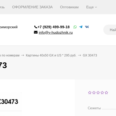
язь
ОФОРМЛЕНИЕ ЗАКАЗА
Оптовикам
Еще
Приморский
📞+7 (929) 499-99-18
info@y-hudozhnik.ru
ы по номерам
Картины 40х50 GX и US * 295 руб.
GX 30473
73
Сюжеты