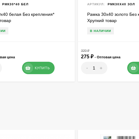
РМК30*40 БЕЛ
АРТИКУЛ:
РМК30Х40 ЗОЛ
х40 белая Без крепления*
Рамка 30х40 золото Без 
товар
Хрупкий товар
ЧИИ
В НАЛИЧИИ
320
₽
275
₽
овая цена
- Оптовая цена
-
+
КУПИТЬ