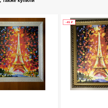
, также купили
-45
₽