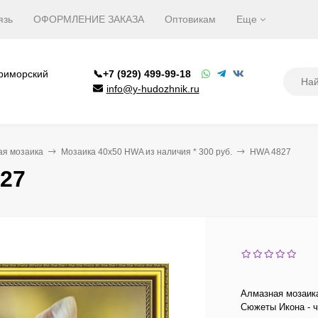
язь
ОФОРМЛЕНИЕ ЗАКАЗА
Оптовикам
Еще
Приморский
📞+7 (929) 499-99-18
info@y-hudozhnik.ru
ая мозаика
Мозаика 40х50 HWA из наличия * 300 руб.
HWA 4827
27
Алмазная мозаика
Сюжеты Икона - ч