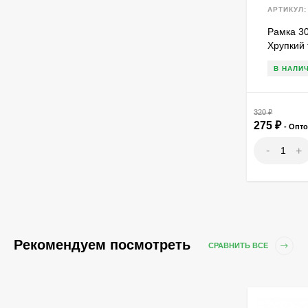
АРТИКУЛ:
Рамка 30
Хрупкий 
В НАЛИ
320
₽
275
₽
- Опт
-
+
Рекомендуем посмотреть
СРАВНИТЬ ВСЕ