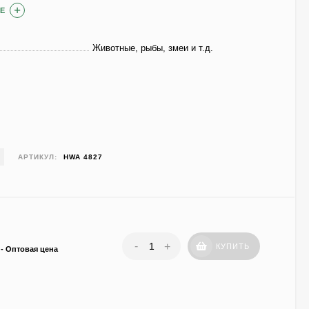
Е
Животные, рыбы, змеи и т.д.
АРТИКУЛ:
HWA 4827
-
+
КУПИТЬ
- Оптовая цена