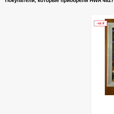
Покупатели, которые приобрели HWA 4827
-45
₽