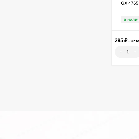
GX 4765
В НАЛИ
295
₽
- Опт
-
+