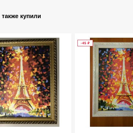
 также купили
-45
₽