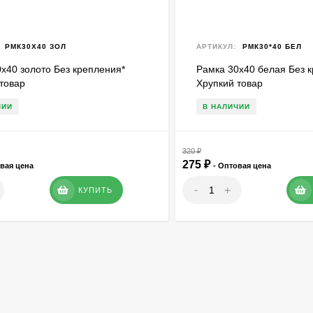
РМК30Х40 ЗОЛ
АРТИКУЛ:
РМК30*40 БЕЛ
х40 золото Без крепления*
Рамка 30х40 белая Без 
товар
Хрупкий товар
ЧИИ
В НАЛИЧИИ
320
₽
275
₽
овая цена
- Оптовая цена
-
+
КУПИТЬ