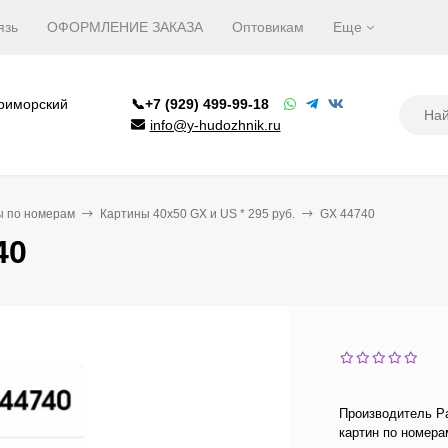
язь
ОФОРМЛЕНИЕ ЗАКАЗА
Оптовикам
Еще
Приморский
📞+7 (929) 499-99-18
info@y-hudozhnik.ru
ы по номерам
Картины 40х50 GX и US * 295 руб.
GX 44740
40
Производитель Pa
картин по номера