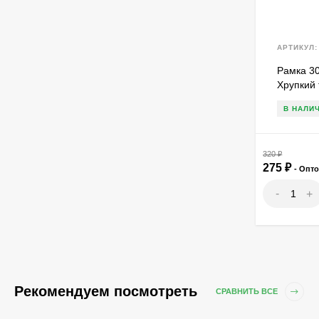
АРТИКУЛ:
Рамка 30
Хрупкий 
В НАЛИ
320
₽
275
₽
- Опт
-
+
Рекомендуем посмотреть
СРАВНИТЬ ВСЕ